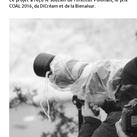
Ce projet a reçu le soutien de l’Institut Polonais, le prix
COAL 2016, du DiCréam et de la Bienalsur.