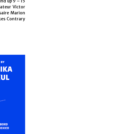
nd up 9 – 15
ateur Victor
saire Marion
kes Contrary