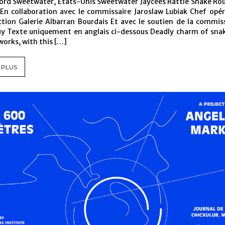
Bord Sweetwater, Etats-Unis Sweetwater Jaycees Rattle Snake Rou
n collaboration avec le commissaire Jaroslaw Lubiak Chef opér
tion Galerie Albarran Bourdais Et avec le soutien de la commis
uy Texte uniquement en anglais ci-dessous Deadly charm of sna
works, with this […]
 PLUS