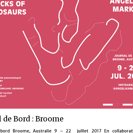
l de Bord : Broome
 bord Broome, Australie 9 – 22 juillet 2017 En collaborat