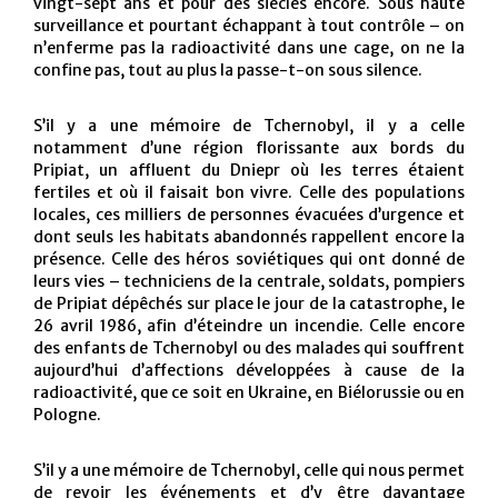
vingt-sept ans et pour des siècles encore. Sous haute
surveillance et pourtant échappant à tout contrôle – on
n’enferme pas la radioactivité dans une cage, on ne la
confine pas, tout au plus la passe-t-on sous silence.
S’il y a une mémoire de Tchernobyl, il y a celle
notamment d’une région florissante aux bords du
Pripiat, un affluent du Dniepr où les terres étaient
fertiles et où il faisait bon vivre. Celle des populations
locales, ces milliers de personnes évacuées d’urgence et
dont seuls les habitats abandonnés rappellent encore la
présence. Celle des héros soviétiques qui ont donné de
leurs vies – techniciens de la centrale, soldats, pompiers
de Pripiat dépêchés sur place le jour de la catastrophe, le
26 avril 1986, afin d’éteindre un incendie. Celle encore
des enfants de Tchernobyl ou des malades qui souffrent
aujourd’hui d’affections développées à cause de la
radioactivité, que ce soit en Ukraine, en Biélorussie ou en
Pologne.
S’il y a une mémoire de Tchernobyl, celle qui nous permet
de revoir les événements et d’y être davantage