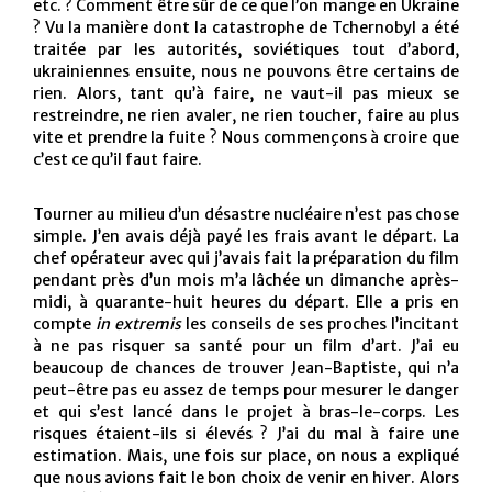
etc. ? Comment être sûr de ce que l’on mange en Ukraine
? Vu la manière dont la catastrophe de Tchernobyl a été
traitée par les autorités, soviétiques tout d’abord,
ukrainiennes ensuite, nous ne pouvons être certains de
rien. Alors, tant qu’à faire, ne vaut-il pas mieux se
restreindre, ne rien avaler, ne rien toucher, faire au plus
vite et prendre la fuite ? Nous commençons à croire que
c’est ce qu’il faut faire.
Tourner au milieu d’un désastre nucléaire n’est pas chose
simple. J’en avais déjà payé les frais avant le départ. La
chef opérateur avec qui j’avais fait la préparation du film
pendant près d’un mois m’a lâchée un dimanche après-
midi, à quarante-huit heures du départ. Elle a pris en
compte
in extremis
les conseils de ses proches l’incitant
à ne pas risquer sa santé pour un film d’art. J’ai eu
beaucoup de chances de trouver Jean-Baptiste, qui n’a
peut-être pas eu assez de temps pour mesurer le danger
et qui s’est lancé dans le projet à bras-le-corps. Les
risques étaient-ils si élevés ? J’ai du mal à faire une
estimation. Mais, une fois sur place, on nous a expliqué
que nous avions fait le bon choix de venir en hiver. Alors