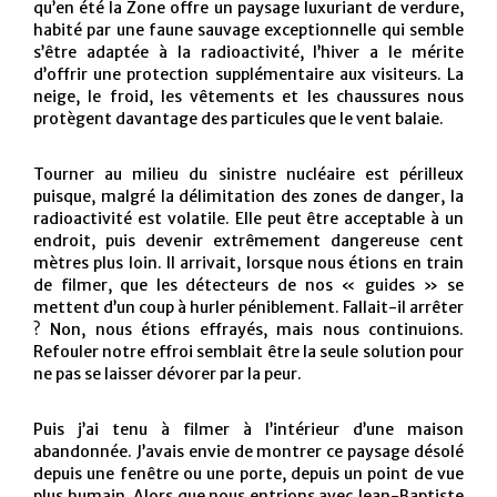
qu’en été la Zone offre un paysage luxuriant de verdure,
habité par une faune sauvage exceptionnelle qui semble
s’être adaptée à la radioactivité, l’hiver a le mérite
d’offrir une protection supplémentaire aux visiteurs. La
neige, le froid, les vêtements et les chaussures nous
protègent davantage des particules que le vent balaie.
Tourner au milieu du sinistre nucléaire est périlleux
puisque, malgré la délimitation des zones de danger, la
radioactivité est volatile. Elle peut être acceptable à un
endroit, puis devenir extrêmement dangereuse cent
mètres plus loin. Il arrivait, lorsque nous étions en train
de filmer, que les détecteurs de nos « guides » se
mettent d’un coup à hurler péniblement. Fallait-il arrêter
? Non, nous étions effrayés, mais nous continuions.
Refouler notre effroi semblait être la seule solution pour
ne pas se laisser dévorer par la peur.
Puis j’ai tenu à filmer à l’intérieur d’une maison
abandonnée. J’avais envie de montrer ce paysage désolé
depuis une fenêtre ou une porte, depuis un point de vue
plus humain. Alors que nous entrions avec Jean-Baptiste