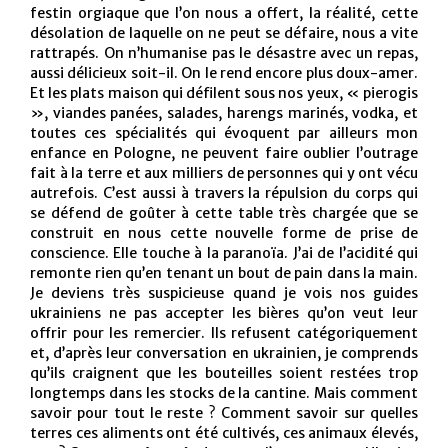
festin orgiaque que l’on nous a offert, la réalité, cette
désolation de laquelle on ne peut se défaire, nous a vite
rattrapés. On n’humanise pas le désastre avec un repas,
aussi délicieux soit-il. On le rend encore plus doux-amer.
Et les plats maison qui défilent sous nos yeux, « pierogis
», viandes panées, salades, harengs marinés, vodka, et
toutes ces spécialités qui évoquent par ailleurs mon
enfance en Pologne, ne peuvent faire oublier l’outrage
fait à la terre et aux milliers de personnes qui y ont vécu
autrefois. C’est aussi à travers la répulsion du corps qui
se défend de goûter à cette table très chargée que se
construit en nous cette nouvelle forme de prise de
conscience. Elle touche à la paranoïa. J’ai de l’acidité qui
remonte rien qu’en tenant un bout de pain dans la main.
Je deviens très suspicieuse quand je vois nos guides
ukrainiens ne pas accepter les bières qu’on veut leur
offrir pour les remercier. Ils refusent catégoriquement
et, d’après leur conversation en ukrainien, je comprends
qu’ils craignent que les bouteilles soient restées trop
longtemps dans les stocks de la cantine. Mais comment
savoir pour tout le reste ? Comment savoir sur quelles
terres ces aliments ont été cultivés, ces animaux élevés,