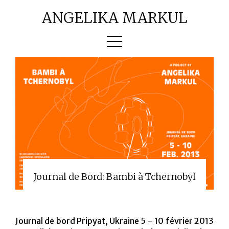
ANGELIKA MARKUL
OEUVRES
BIO
TEXTES
CONTACT
Journal de Bord: Bambi à Tchernobyl
JOURNAL DE BORD
Journal de bord Pripyat, Ukraine 5 – 10 février 2013
PRESSE