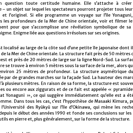
n question toute certitude humaine. Elle s’attache à crée
e – un objet sur lequel les spectateurs pourront projeter tous le
 et l’originel. Si elle programme un voyage sur l’île Yonaguni,
s les profondeurs de la Mer de Chine orientale, voir et filmer 
ment pour que s’accomplisse une révélation symbolique de s
igme. Enigme liée aux questions irrésolues sur ses origines.
t localisé au large de la côte sud d’une petite île japonaise dont il
s de la Mer de Chine orientale. La structure fait près de 50 mètres d
est et près de 20 mètres de large sur la ligne Nord-Sud. La surfa
ure se trouve à environ 5 mètres sous la surface de la mer, alors qu
 environ 25 mètres de profondeur. La structure asymétrique
ée par de grandes marches sur la façade Sud. La hauteur des marc
à plusieurs mètres. En raison de sa forme, la structure est sou
es ou encore aux ziggurats et de ce fait est appelée « pyramid
at Yonaguni », ce qui suggère immédiatement qu’elle est a été
omme. Dans tous les cas, c’est l’hypothèse de Masaaki Kimura, p
 l’Université des Ryūkyū sur l’île d’Okinawa, qui mène les reche
puis le début des années 1990 et fonde ses conclusions sur les
utils en pierre et, plus généralement, sur la forme de la structure.