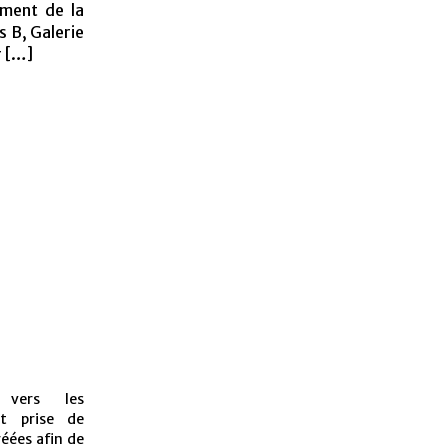
ment de la
 B, Galerie
r […]
 vers les
et prise de
réées afin de