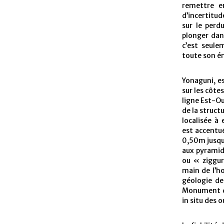
remettre e
d’incertitud
sur le perdu
plonger dan
c’est seule
toute son én
Yonaguni, es
sur les côte
ligne Est-Ou
de la struct
localisée à
est accentu
0,50m jusqu’
aux pyramid
ou « ziggur
main de l’h
géologie de
Monument de
in situ des o