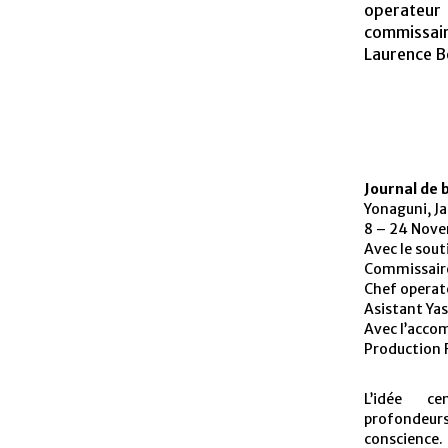
operateur
commissair
Laurence Be
Journal de 
Yonaguni, J
8 – 24 Nov
Avec le sout
Commissaire
Chef operat
Asistant Yas
Avec l’acco
Production 
L’idée c
profondeur
conscience. 