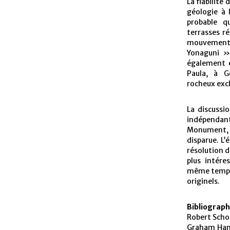
La fiabilité
géologie à l
probable qu
terrasses r
mouvements
Yonaguni »
également é
Paula, à G
rocheux excl
La discussi
indépendant
Monument, a
disparue. L
résolution d
plus intér
même temps d
originels.
Bibliograph
Robert Scho
Graham Hanc