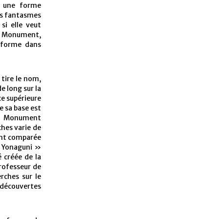
r une forme
urs fantasmes
 si elle veut
le Monument,
a forme dans
 tire le nom,
e long sur la
ce supérieure
e sa base est
 du Monument
hes varie de
vent comparée
e Yonaguni »
 créée de la
rofesseur de
rches sur le
 découvertes