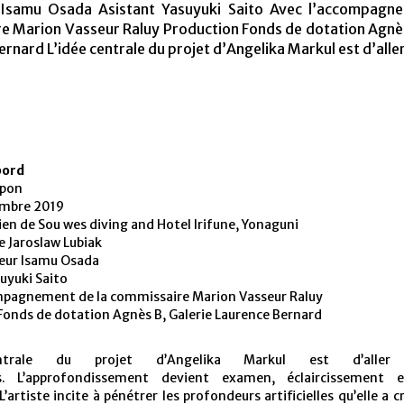
 Isamu Osada Asistant Yasuyuki Saito Avec l’accompagne
e Marion Vasseur Raluy Production Fonds de dotation Agnès
rnard L’idée centrale du projet d’Angelika Markul est d’alle
bord
apon
embre 2019
ien de Sou wes diving and Hotel Irifune, Yonaguni
 Jaroslaw Lubiak
eur Isamu Osada
uyuki Saito
mpagnement de la commissaire Marion Vasseur Raluy
Fonds de dotation Agnès B, Galerie Laurence Bernard
entrale du projet d’Angelika Markul est d’aller
s. L’approfondissement devient examen, éclaircissement 
L’artiste incite à pénétrer les profondeurs artificielles qu’elle a c