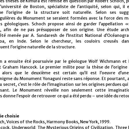
 des thèses de Kimura est remise en question par Robert Schoch, 
’université de Boston, spécialiste de l’antiquité, selon qui, il 
e l’origine de la structure soit naturelle. Selon ses sugg
égulières du Monument se seraient formées avec la force des m
 géologiques. Schoch propose ainsi de garder l’appellation
, afin de ne pas présupposer de son origine. Une étude arch
té menée par A. Sundaresh de l’Institut National d’Océanogr
oa, en Inde. Selon le chercheur, les couloirs creusés dan
uent l’origine naturelle de la structure.
on a ensuite été poursuivie par le géologue Wolf Wichmann et 
 Graham Hancock. Le premier milite pour la thèse de l’origine 
lors que le deuxième est certain qu’il est l’oeuvre d’une 
’énigme du Monument Yonaguni reste sans réponse. Et pourtant, a
u secret, c’est le rôle de l’imagination sur les origines perdues qui 
essant. Le Monument réveille non seulement cette imaginati
onne l’espoir de retrouver ce qui a été perdu – une idée du ret
ie choisie
ch, Voices of the Rocks, Harmony Books, New York, 1999.
ock, Underworld: The Mysterious Origins of Civilization, Three R