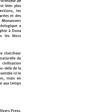
professeur de
est bien plus
estions, les
arées et des
 « Monument
éologique a
aphie à Dona
s les blocs
le chercheur
naturelle du
civilisation
u-delà de la
semble ici le
on, mais en
our aux temps
ivers Press,